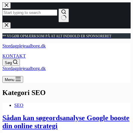
Fortsæt
til
indhold
Ingen
resultater
** VI GØR OPMÆRKSOM PÅ AT ALT INDHOLD ER SPONSORERET
Stordagplejeaalborg.dk
KONTAKT
Søg
Stordagplejeaalborg.dk
Menu
Kategori
SEO
SEO
Sådan kan søgeordsanalyse Google booste
din online strategi