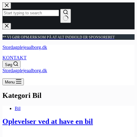
Fortsæt
til
indhold
Ingen
resultater
** VI GØR OPMÆRKSOM PÅ AT ALT INDHOLD ER SPONSORERET
Stordagplejeaalborg.dk
KONTAKT
Søg
Stordagplejeaalborg.dk
Menu
Kategori
Bil
Bil
Oplevelser ved at have en bil