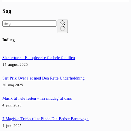
Søg
Ingen
Indlæg
resultater
Shelterture – En oplevelse for hele familien
14. august 2025
Sæt Prik Over i’et med Den Rette Underholdning
20. maj 2025
Musik til hele festen – fra middag til dans
4. juni 2025
7 Magiske Tricks til at Finde Din Bedste Barnevogn
4. juni 2025