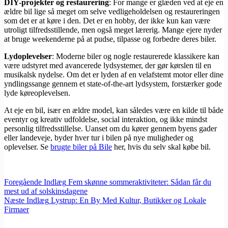
DIY-projekter og restaurering
: For mange er glæden ved at eje en
ældre bil lige så meget om selve vedligeholdelsen og restaureringen
som det er at køre i den. Det er en hobby, der ikke kun kan være
utroligt tilfredsstillende, men også meget lærerig. Mange ejere nyder
at bruge weekenderne på at pudse, tilpasse og forbedre deres biler.
Lydoplevelser
: Moderne biler og nogle restaurerede klassikere kan
være udstyret med avancerede lydsystemer, der gør kørslen til en
musikalsk nydelse. Om det er lyden af en velafstemt motor eller dine
yndlingssange gennem et state-of-the-art lydsystem, forstærker gode
lyde køreoplevelsen.
At eje en bil, især en ældre model, kan således være en kilde til både
eventyr og kreativ udfoldelse, social interaktion, og ikke mindst
personlig tilfredsstillelse. Uanset om du kører gennem byens gader
eller landeveje, byder hver tur i bilen på nye muligheder og
oplevelser. Se
brugte biler på Bile
her, hvis du selv skal købe bil.
Foregående
Indlæg
Fem skønne sommeraktiviteter: Sådan får du
mest ud af solskinsdagene
Næste
Indlæg
Lystrup: En By Med Kultur, Butikker og Lokale
Firmaer