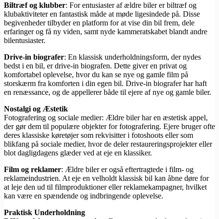
Biltræf og klubber
: For entusiaster af ældre biler er biltræf og
klubaktiviteter en fantastisk måde at møde ligesindede på. Disse
begivenheder tilbyder en platform for at vise din bil frem, dele
erfaringer og få ny viden, samt nyde kammeratskabet blandt andre
bilentusiaster.
Drive-in biografer
: En klassisk underholdningsform, der nydes
bedst i en bil, er drive-in biografen. Dette giver en privat og
komfortabel oplevelse, hvor du kan se nye og gamle film på
storskærm fra komforten i din egen bil. Drive-in biografer har haft
en renæssance, og de appellerer både til ejere af nye og gamle biler.
Nostalgi og Æstetik
Fotografering og sociale medier: Ældre biler har en æstetisk appel,
der gør dem til populære objekter for fotografering. Ejere bruger ofte
deres klassiske køretøjer som rekvisitter i fotoshoots eller som
blikfang på sociale medier, hvor de deler restaureringsprojekter eller
blot dagligdagens glæder ved at eje en klassiker.
Film og reklamer
: Ældre biler er også eftertragtede i film- og
reklameindustrien. At eje en velholdt klassisk bil kan åbne døre for
at leje den ud til filmproduktioner eller reklamekampagner, hvilket
kan være en spændende og indbringende oplevelse.
Praktisk Underholdning