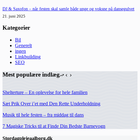
DJ & Saxofon – når festen skal samle både unge og voksne på dansegulvet
21. juni 2025
Kategorier
Bil
Generelt
ingen
Linkbuilding
SEO
Mest populære indlæg
Shelterture – En oplevelse for hele familien
Sæt Prik Over i’et med Den Rette Underholdning
Musik til hele festen – fra middag til dans
7 Magiske Tricks til at Finde Din Bedste Barnevogn
Stordagplejeaalborg.dk