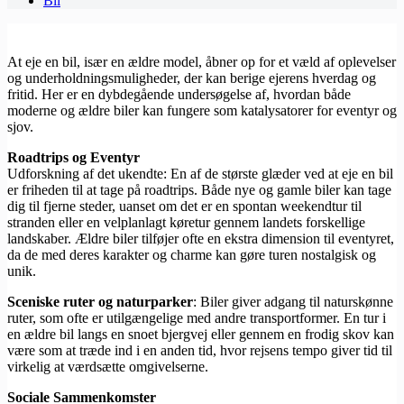
Bil
At eje en bil, især en ældre model, åbner op for et væld af oplevelser
og underholdningsmuligheder, der kan berige ejerens hverdag og
fritid. Her er en dybdegående undersøgelse af, hvordan både
moderne og ældre biler kan fungere som katalysatorer for eventyr og
sjov.
Roadtrips og Eventyr
Udforskning af det ukendte: En af de største glæder ved at eje en bil
er friheden til at tage på roadtrips. Både nye og gamle biler kan tage
dig til fjerne steder, uanset om det er en spontan weekendtur til
stranden eller en velplanlagt køretur gennem landets forskellige
landskaber. Ældre biler tilføjer ofte en ekstra dimension til eventyret,
da de med deres karakter og charme kan gøre turen nostalgisk og
unik.
Sceniske ruter og naturparker
: Biler giver adgang til naturskønne
ruter, som ofte er utilgængelige med andre transportformer. En tur i
en ældre bil langs en snoet bjergvej eller gennem en frodig skov kan
være som at træde ind i en anden tid, hvor rejsens tempo giver tid til
virkelig at værdsætte omgivelserne.
Sociale Sammenkomster