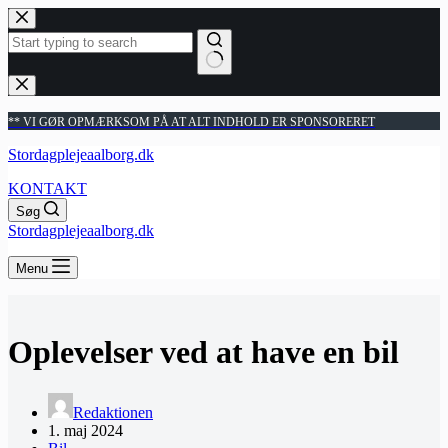
Fortsæt
til
indhold
Ingen
resultater
** VI GØR OPMÆRKSOM PÅ AT ALT INDHOLD ER SPONSORERET
Stordagplejeaalborg.dk
KONTAKT
Søg
Stordagplejeaalborg.dk
Menu
Oplevelser ved at have en bil
Redaktionen
1. maj 2024