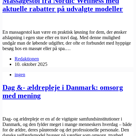
Massagestol fra Nordic Wellness med
aktuelle rabatter på udvalgte modeller
En massagestol kan være en praktisk løsning for dem, der ønsker
afslapning i egen stue efter en travl dag. Med denne mulighed
undgår man de løbende udgifter, der ofte er forbundet med hyppige
besøg hos en massør eller på spa.…
Redaktionen
10. oktober 2025
ingen
Dag &- ældrepleje i Danmark: omsorg
med mening
Dag- og ældrepleje er en af de vigtigste samfundsinstitutioner i
Danmark, og den fylder meget i mange menneskers hverdag – både
for de ældre, deres pårørende og det professionelle personale. Den
danske velfærdsmodel bygger på værdier som omsorg, tryghed