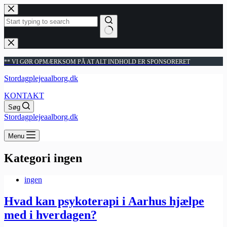
Fortsæt
til
indhold
Ingen
resultater
** VI GØR OPMÆRKSOM PÅ AT ALT INDHOLD ER SPONSORERET
Stordagplejeaalborg.dk
KONTAKT
Søg
Stordagplejeaalborg.dk
Menu
Kategori
ingen
ingen
Hvad kan psykoterapi i Aarhus hjælpe
med i hverdagen?