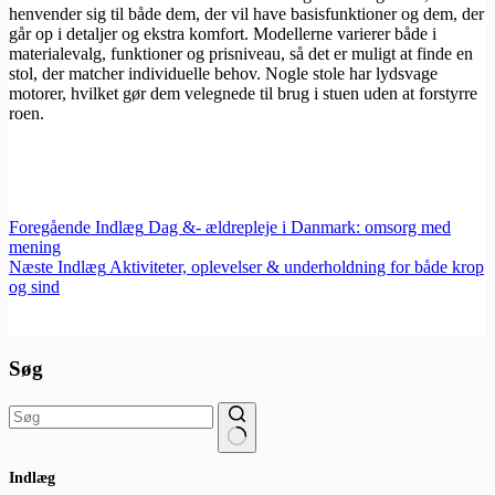
henvender sig til både dem, der vil have basisfunktioner og dem, der
går op i detaljer og ekstra komfort. Modellerne varierer både i
materialevalg, funktioner og prisniveau, så det er muligt at finde en
stol, der matcher individuelle behov. Nogle stole har lydsvage
motorer, hvilket gør dem velegnede til brug i stuen uden at forstyrre
roen.
Foregående
Indlæg
Dag &- ældrepleje i Danmark: omsorg med
mening
Næste
Indlæg
Aktiviteter, oplevelser & underholdning for både krop
og sind
Søg
Ingen
Indlæg
resultater