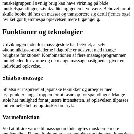
muskelgrupper. Jævnlig brug kan have virkning på både
muskelspændinger, søvnkvalitet og generelt velvære. Behovet for at
skulle booke tid hos en massør og transportere sig dertil fjernes også,
hvilket gør hjemmespa oplevelsen mere tilgængelig.
Funktioner og teknologier
Udviklingen indenfor massagestole har betydet, at selv
økonomiklasse-modellerne i dag ofte er udstyret med mange
brugbare funktioner. Kombinationen af flere massageprogrammer,
muligheden for varme og de mange massagehastigheder giver en
individuel oplevelse.
Shiatsu-massage
Shiatsu er inspireret af japanske teknikker og arbejder med
trykpunkter langs kroppen for at løsne op for spændinger. Mange
stole har mulighed for at justere intensiteten, så oplevelsen tilpasses
individuelle behov og ønsker om tryk.
Varmefunktion
Ved at tilføre varme til massageområdet gøres musklerne mere
modtagelige. Denne funktion er især populær om vinteren, hvor den