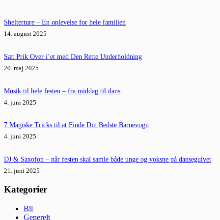
Shelterture – En oplevelse for hele familien
14. august 2025
Sæt Prik Over i’et med Den Rette Underholdning
20. maj 2025
Musik til hele festen – fra middag til dans
4. juni 2025
7 Magiske Tricks til at Finde Din Bedste Barnevogn
4. juni 2025
DJ & Saxofon – når festen skal samle både unge og voksne på dansegulvet
21. juni 2025
Kategorier
Bil
Generelt