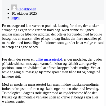
Redaktionen
10. oktober 2025
ingen
En massagestol kan være en praktisk løsning for dem, der ønsker
afslapning i egen stue efter en travl dag. Med denne mulighed
undgår man de løbende udgifter, der ofte er forbundet med hyppige
besøg hos en massør eller på spa. I dag findes der flere modeller på
markedet med forskellige funktioner, som gør det let at vælge en stol
til netop ens egne behov.
For dem, der søger en
billig massagestol
, er der modeller, der byder
på både shiatsu-massage, varmefunktion og såkaldt zero gravity-
position, som er udviklet til at aflaste kroppen bedst muligt. Ved at
have adgang til massage hjemme sparer man både tid og penge på
længere sigt.
Med en moderne massagestol kan man mildne muskelspændinger,
forbedre kropskomforten og skabe øget ro i en ofte travl hverdag.
Teknologien i dagens stole sigter mod at imødekomme både det
fysiske og det mentale velvære uden at kræve et besøg i spa eller
wellness-center.