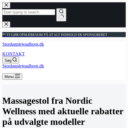
Fortsæt
til
indhold
Ingen
resultater
** VI GØR OPMÆRKSOM PÅ AT ALT INDHOLD ER SPONSORERET
Stordagplejeaalborg.dk
KONTAKT
Søg
Stordagplejeaalborg.dk
Menu
Massagestol fra Nordic
Wellness med aktuelle rabatter
på udvalgte modeller