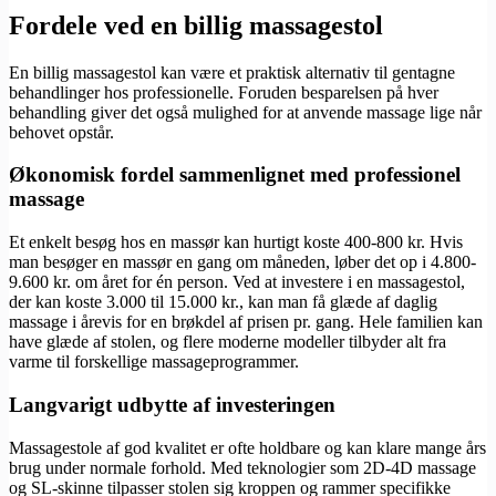
Fordele ved en billig massagestol
En billig massagestol kan være et praktisk alternativ til gentagne
behandlinger hos professionelle. Foruden besparelsen på hver
behandling giver det også mulighed for at anvende massage lige når
behovet opstår.
Økonomisk fordel sammenlignet med professionel
massage
Et enkelt besøg hos en massør kan hurtigt koste 400-800 kr. Hvis
man besøger en massør en gang om måneden, løber det op i 4.800-
9.600 kr. om året for én person. Ved at investere i en massagestol,
der kan koste 3.000 til 15.000 kr., kan man få glæde af daglig
massage i årevis for en brøkdel af prisen pr. gang. Hele familien kan
have glæde af stolen, og flere moderne modeller tilbyder alt fra
varme til forskellige massageprogrammer.
Langvarigt udbytte af investeringen
Massagestole af god kvalitet er ofte holdbare og kan klare mange års
brug under normale forhold. Med teknologier som 2D-4D massage
og SL-skinne tilpasser stolen sig kroppen og rammer specifikke