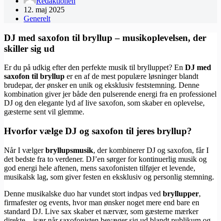
Redaktionen
12. maj 2025
Generelt
DJ med saxofon til bryllup – musikoplevelsen, der
skiller sig ud
Er du på udkig efter den perfekte musik til brylluppet? En
DJ med
saxofon til bryllup
er en af de mest populære løsninger blandt
brudepar, der ønsker en unik og eksklusiv feststemning. Denne
kombination giver jer både den pulserende energi fra en professionel
DJ og den elegante lyd af live saxofon, som skaber en oplevelse,
gæsterne sent vil glemme.
Hvorfor vælge DJ og saxofon til jeres bryllup?
Når I vælger
bryllupsmusik
, der kombinerer DJ og saxofon, får I
det bedste fra to verdener. DJ’en sørger for kontinuerlig musik og
god energi hele aftenen, mens saxofonisten tilføjer et levende,
musikalsk lag, som giver festen en eksklusiv og personlig stemning.
Denne musikalske duo har vundet stort indpas ved
bryllupper
,
firmafester og events, hvor man ønsker noget mere end bare en
standard DJ. Live sax skaber et nærvær, som gæsterne mærker
direkte – især når saxofonisten bevæger sig ud blandt publikum og