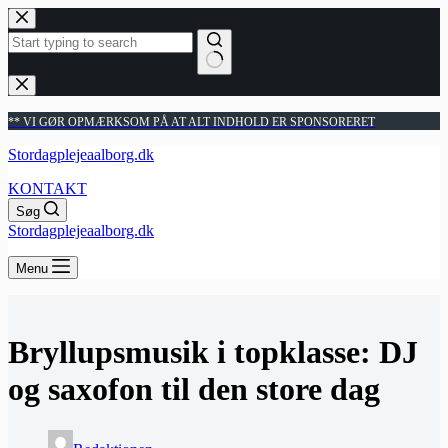
Fortsæt
til
indhold
Ingen
resultater
** VI GØR OPMÆRKSOM PÅ AT ALT INDHOLD ER SPONSORERET
Stordagplejeaalborg.dk
KONTAKT
Søg
Stordagplejeaalborg.dk
Menu
Bryllupsmusik i topklasse: DJ
og saxofon til den store dag