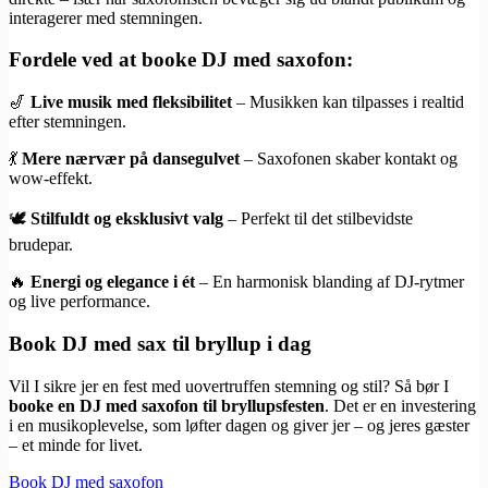
interagerer med stemningen.
Fordele ved at booke DJ med saxofon:
🎷
Live musik med fleksibilitet
– Musikken kan tilpasses i realtid
efter stemningen.
💃
Mere nærvær på dansegulvet
– Saxofonen skaber kontakt og
wow-effekt.
🕊️
Stilfuldt og eksklusivt valg
– Perfekt til det stilbevidste
brudepar.
🔥
Energi og elegance i ét
– En harmonisk blanding af DJ-rytmer
og live performance.
Book DJ med sax til bryllup i dag
Vil I sikre jer en fest med uovertruffen stemning og stil? Så bør I
booke en DJ med saxofon til bryllupsfesten
. Det er en investering
i en musikoplevelse, som løfter dagen og giver jer – og jeres gæster
– et minde for livet.
Book DJ med saxofon