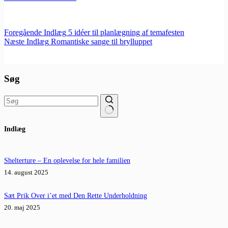
Foregående
Indlæg
5 idéer til planlægning af temafesten
Næste
Indlæg
Romantiske sange til brylluppet
Søg
Ingen
Indlæg
resultater
Shelterture – En oplevelse for hele familien
14. august 2025
Sæt Prik Over i’et med Den Rette Underholdning
20. maj 2025