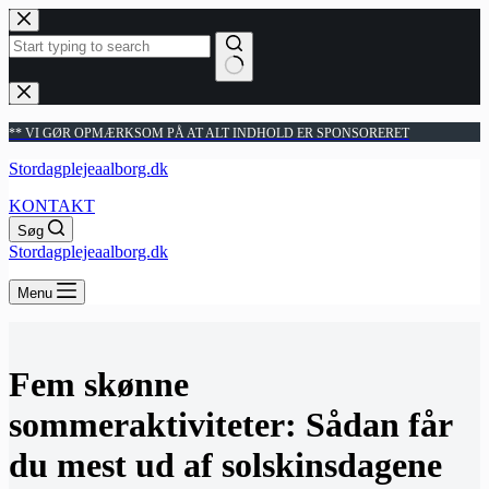
Fortsæt
til
indhold
Ingen
resultater
** VI GØR OPMÆRKSOM PÅ AT ALT INDHOLD ER SPONSORERET
Stordagplejeaalborg.dk
KONTAKT
Søg
Stordagplejeaalborg.dk
Menu
Fem skønne
sommeraktiviteter: Sådan får
du mest ud af solskinsdagene