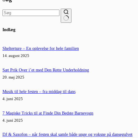
Ingen
Indlæg
resultater
Shelterture – En oplevelse for hele familien
14. august 2025
Sæt Prik Over i’et med Den Rette Underholdning
20. maj 2025
Musik til hele festen – fra middag til dans
4. juni 2025
7 Magiske Tricks til at Finde Din Bedste Barnevogn
4. juni 2025
DJ & Saxofon – når festen skal samle både unge og voksne på dansegulvet