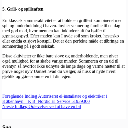
5. Grill- og spilleaften
En klassisk sommeraktivitet er at holde en grillfest kombineret med
spil og underholdning i haven. Inviter venner og familie til en dag
med god mad, hvor menuen kan inkludere alt fra bøffer til
grøntsagsspyd. Efter maden kan I nyde spil som kroket, hestesko
eller endda et sjovt kortspil. Det er den perfekte måde at tilbringe en
sommerdag på i godt selskab.
Disse aktiviteter er ikke bare sjove og underholdende, men giver
også mulighed for at skabe varige minder. Sommeren er en tid til
eventyr, så hvorfor ikke udnytte de lange dage og varme nætter til at
prøve noget nyt? Uanset hvad du vælger, så husk at nyde hvert
øjeblik og gøre sommeren til din egen.
Foregående
Indlæg
Autoriseret el-installatør og elektriker i
København – P. B. Nordic El-Service 51939300
Næste
Indlæg
Oplevelser ved at have en bil
Søg