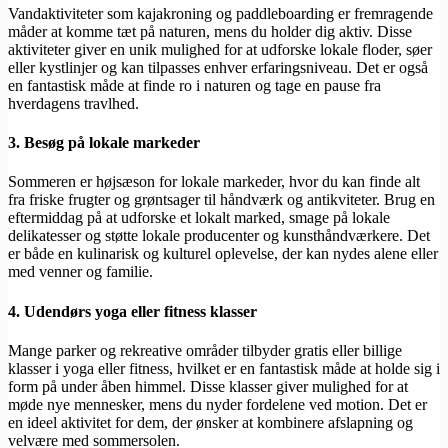
Vandaktiviteter som kajakroning og paddleboarding er fremragende
måder at komme tæt på naturen, mens du holder dig aktiv. Disse
aktiviteter giver en unik mulighed for at udforske lokale floder, søer
eller kystlinjer og kan tilpasses enhver erfaringsniveau. Det er også
en fantastisk måde at finde ro i naturen og tage en pause fra
hverdagens travlhed.
3. Besøg på lokale markeder
Sommeren er højsæson for lokale markeder, hvor du kan finde alt
fra friske frugter og grøntsager til håndværk og antikviteter. Brug en
eftermiddag på at udforske et lokalt marked, smage på lokale
delikatesser og støtte lokale producenter og kunsthåndværkere. Det
er både en kulinarisk og kulturel oplevelse, der kan nydes alene eller
med venner og familie.
4. Udendørs yoga eller fitness klasser
Mange parker og rekreative områder tilbyder gratis eller billige
klasser i yoga eller fitness, hvilket er en fantastisk måde at holde sig i
form på under åben himmel. Disse klasser giver mulighed for at
møde nye mennesker, mens du nyder fordelene ved motion. Det er
en ideel aktivitet for dem, der ønsker at kombinere afslapning og
velvære med sommersolen.